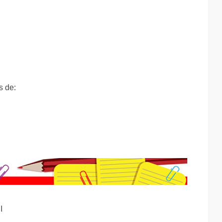
s de:
I