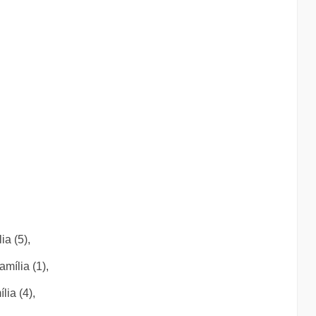
a (5),
mília (1),
ia (4),