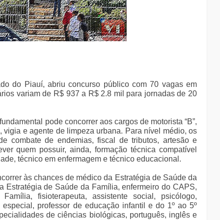
ado do Piauí, abriu concurso público com 70 vagas em
ários variam de R$ 937 a R$ 2.8 mil para jornadas de 20
undamental pode concorrer aos cargos de motorista “B”,
is, vigia e agente de limpeza urbana. Para nível médio, os
e combate de endemias, fiscal de tributos, artesão e
ever quem possuir, ainda, formação técnica compatível
dade, técnico em enfermagem e técnico educacional.
correr às chances de médico da Estratégia de Saúde da
a Estratégia de Saúde da Família, enfermeiro do CAPS,
mília, fisioterapeuta, assistente social, psicólogo,
 especial, professor de educação infantil e do 1º ao 5º
ecialidades de ciências biológicas, português, inglês e