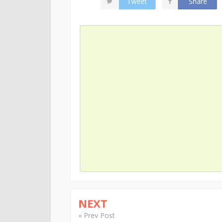
Tweet
Share
NEXT
« Prev Post